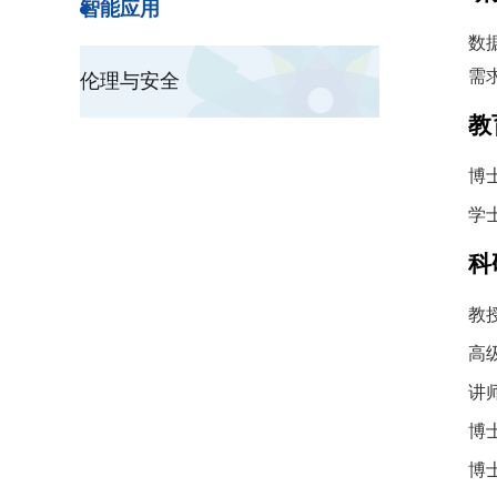
智能应用
数
需
伦理与安全
教
博
学
科
教
高
讲
博
博