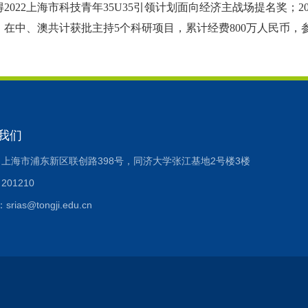
得
2022上海市科技青年35U35引领计划面向经济主战场提名奖；
。在中、澳共计获批主持5个科研项目，累计经费800万人民币，参
我们
上海市浦东新区联创路398号，同济大学张江基地2号楼3楼
01210
：srias@tongji.edu.cn